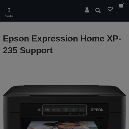
Skip
to
Hledat
main
Nabídka
content
Epson Expression Home XP-
235 Support