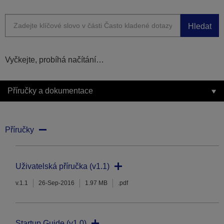
Hledat
Vyčkejte, probíhá načítání…
Příručky a dokumentace
Příručky
Uživatelská příručka (v1.1)
v.1.1
26-Sep-2016
1.97 MB
.pdf
Startup Guide (v1.0)