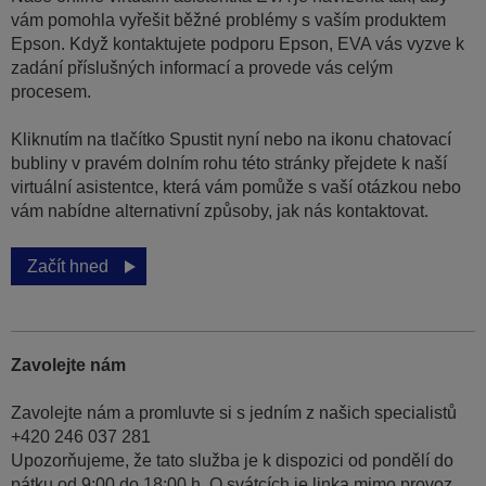
vám pomohla vyřešit běžné problémy s vaším produktem
Epson. Když kontaktujete podporu Epson, EVA vás vyzve k
zadání příslušných informací a provede vás celým
procesem.
Kliknutím na tlačítko Spustit nyní nebo na ikonu chatovací
bubliny v pravém dolním rohu této stránky přejdete k naší
virtuální asistentce, která vám pomůže s vaší otázkou nebo
vám nabídne alternativní způsoby, jak nás kontaktovat.
Začít hned
Zavolejte nám
Zavolejte nám a promluvte si s jedním z našich specialistů
+420 246 037 281
Upozorňujeme, že tato služba je k dispozici od pondělí do
pátku od 9:00 do 18:00 h. O svátcích je linka mimo provoz.