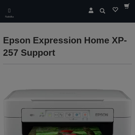
Skip
to
Hledat
main
Nabídka
content
Epson Expression Home XP-
257 Support