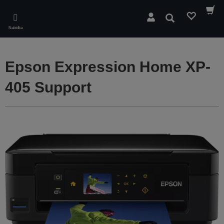
Skip
to
Hledat
main
Nabídka
content
Epson Expression Home XP-
405 Support