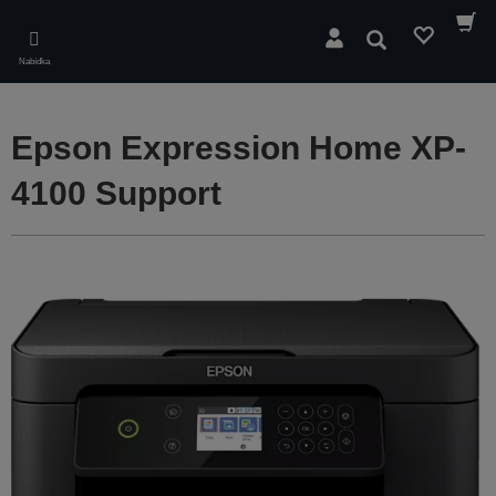
Skip
to
Hledat
main
Nabídka
content
Epson Expression Home XP-
4100 Support