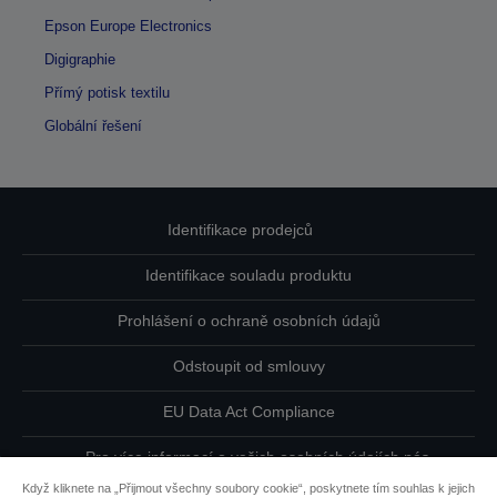
Epson Europe Electronics
Digigraphie
Přímý potisk textilu
Globální řešení
Identifikace prodejců
Identifikace souladu produktu
Prohlášení o ochraně osobních údajů
Odstoupit od smlouvy
EU Data Act Compliance
Pro více informací o vašich osobních údajích nás
kontaktujte
Když kliknete na „Přijmout všechny soubory cookie“, poskytnete tím souhlas k jejich