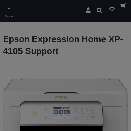
Skip
to
Hledat
main
Nabídka
content
Epson Expression Home XP-
4105 Support