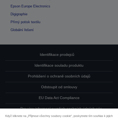
Epson Europe Electronics
Digigraphie
Přímý potisk textilu
Globální řešení
Identifikace prodejců
Identifikace souladu produktu
Prohlášení o ochraně osobních údajů
Odstoupit od smlouvy
EU Data Act Compliance
Pro více informací o vašich osobních údajích nás
kontaktujte
Když kliknete na „Přijmout všechny soubory cookie“, poskytnete tím souhlas k jejich