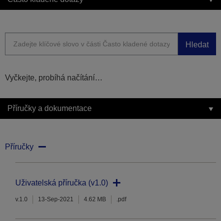
Hledat
Vyčkejte, probíhá načítání…
Příručky a dokumentace
Příručky
Uživatelská příručka (v1.0)
v.1.0
13-Sep-2021
4.62 MB
.pdf