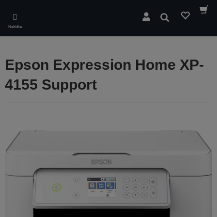
Skip
to
Hledat
main
Nabídka
content
Epson Expression Home XP-
4155 Support