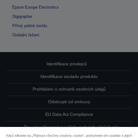
Epson Europe Electronics
Digigraphie
Přímý potisk textilu
Globální řešení
Identifikace prodejců
Identifikace souladu produktu
Prohlášení o ochraně osobních údajů
Odstoupit od smlouvy
EU Data Act Compliance
Pro více informací o vašich osobních údajích nás
kontaktujte
Když kliknete na „Přijmout všechny soubory cookie“, poskytnete tím souhlas k jejich