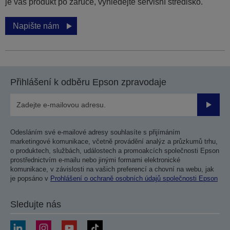
je váš produkt po záruce, vyhledejte servisní středisko.
Napište nám
Přihlášení k odběru Epson zpravodaje
Odesla
Odesláním své e-mailové adresy souhlasíte s přijímáním
marketingové komunikace, včetně provádění analýz a průzkumů trhu,
o produktech, službách, událostech a promoakcích společnosti Epson
prostřednictvím e-mailu nebo jinými formami elektronické
komunikace, v závislosti na vašich preferencí a chovní na webu, jak
je popsáno v
Prohlášení o ochraně osobních údajů společnosti Epson
Sledujte nás