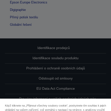
Epson Europe Electronics
Digigraphie
Přímý potisk textilu
Globální řešení
Identifikace prodejců
Identifikace souladu produktu
Prohlášení o ochraně osobních údajů
Odstoupit od smlouvy
EU Data Act Compliance
Pro více informací o vašich osobních údajích nás
kontaktujte
Když kliknete na „Přijmout všechny soubory cookie“, poskytnete tím souhlas k jejich
ukládání na vašem zařízení, což pomáhá s navigací na stránce, s analýzou využití