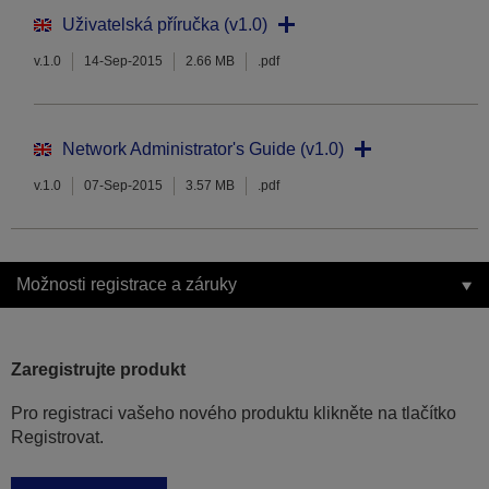
Uživatelská příručka (v1.0)
v.1.0
14-Sep-2015
2.66 MB
.pdf
Network Administrator's Guide (v1.0)
v.1.0
07-Sep-2015
3.57 MB
.pdf
Možnosti registrace a záruky
Zaregistrujte produkt
Pro registraci vašeho nového produktu klikněte na tlačítko
Registrovat.