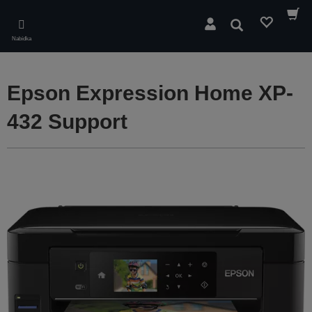
Skip
to
Hledat
main
Nabídka
content
Epson Expression Home XP-
432 Support