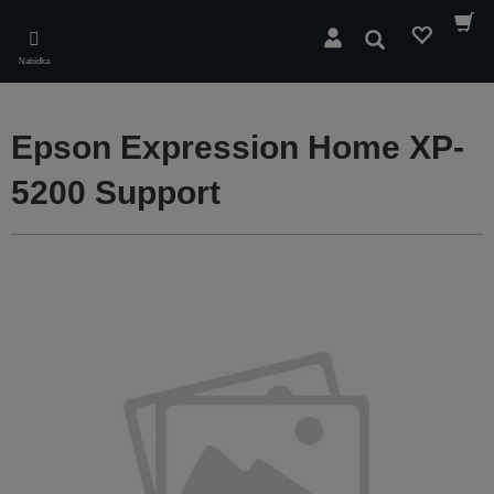
Skip
to
Hledat
main
Nabídka
content
Epson Expression Home XP-
5200 Support