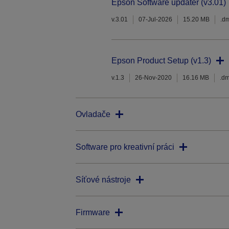
Epson Software updater (v3.01)
v.3.01
07-Jul-2026
15.20 MB
.d
Epson Product Setup (v1.3)
v.1.3
26-Nov-2020
16.16 MB
.d
Ovladače
Software pro kreativní práci
Síťové nástroje
Firmware