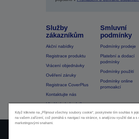
Služby
Smluvní
zákazníkům
podmínky
Akční nabídky
Podmínky prodeje
Registrace produktu
Platební a dodací
podmínky
Vrácení objednávky
Podmínky použití
Ověření záruky
Podmínky online
Registrace CoverPlus
promoakcí
Kontaktujte nás
Hledání obchodníka
Když kliknete na „Přijmout všechny soubory cookie“, poskytnete tím souhlas k jeji
na vašem zařízení, což pomáhá s navigací na stránce, s analýzou využití dat a s 
marketingovými snahami.
Identifikace prodejců
Identifikace sou