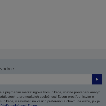
avodaje
Odesl
e s přijímáním marketingové komunikace, včetně provádění analýz
událostech a promoakcích společnosti Epson prostřednictvím e-
unikace, v závislosti na vašich preferencí a chovní na webu, jak je
 údajů společnosti Epson