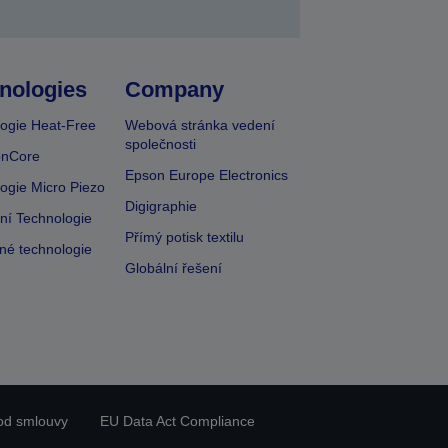
nologies
Company
ogie Heat-Free
Webová stránka vedení
společnosti
onCore
Epson Europe Electronics
ogie Micro Piezo
Digigraphie
vní Technologie
Přímý potisk textilu
lné technologie
Globální řešení
od smlouvy
EU Data Act Compliance