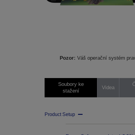
Pozor:
Váš operační systém prav
Soubory ke
Č
Videa
stažení
Product Setup