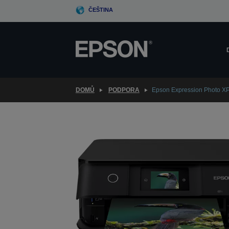
Skip
ČEŠTINA
to
main
content
DOMŮ
PODPORA
Epson Expression Photo X