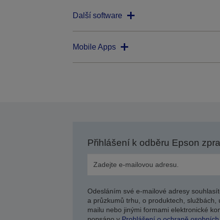
Další software
Mobile Apps
Přihlášení k odběru Epson zpr
Odesláním své e-mailové adresy souhlasít
a průzkumů trhu, o produktech, službách, 
mailu nebo jinými formami elektronické kom
popsáno v
Prohlášení o ochraně osobních