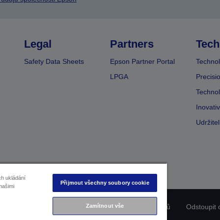
Legal
Partners
Tech
Safety Data Sheets
Epson Partner Portal
Technol
LPGA
Precisi
Technol
Inovati
Udržite
ch ukládání
Přijmout všechny soubory cookie
našimi
Zamítnout vše
ladu produktu
Prohlášení o ochraně osobních údajů
Odstoupit 