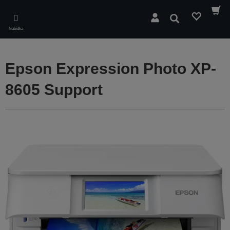
Skip
to
Hledat
main
Nabídka
content
Epson Expression Photo XP-
8605 Support