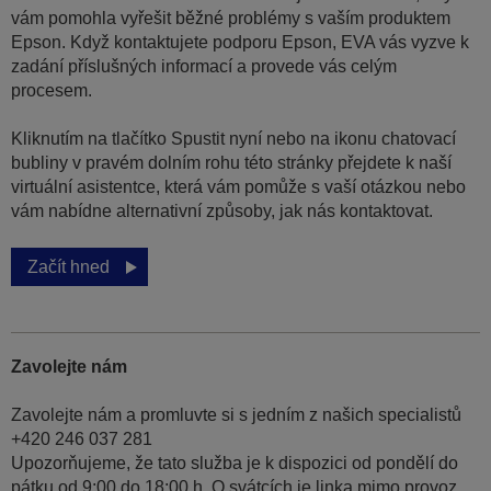
vám pomohla vyřešit běžné problémy s vaším produktem
Epson. Když kontaktujete podporu Epson, EVA vás vyzve k
zadání příslušných informací a provede vás celým
procesem.
Kliknutím na tlačítko Spustit nyní nebo na ikonu chatovací
bubliny v pravém dolním rohu této stránky přejdete k naší
virtuální asistentce, která vám pomůže s vaší otázkou nebo
vám nabídne alternativní způsoby, jak nás kontaktovat.
Začít hned
Zavolejte nám
Zavolejte nám a promluvte si s jedním z našich specialistů
+420 246 037 281
Upozorňujeme, že tato služba je k dispozici od pondělí do
pátku od 9:00 do 18:00 h. O svátcích je linka mimo provoz.