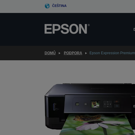
Skip
ČEŠTINA
to
main
content
DOMŮ
PODPORA
Epson Expression Premium