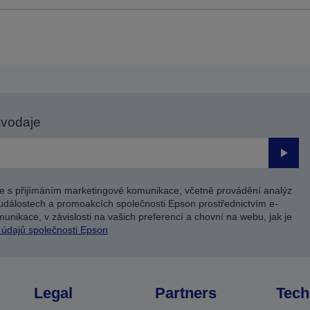
avodaje
Odesl
e s přijímáním marketingové komunikace, včetně provádění analýz
událostech a promoakcích společnosti Epson prostřednictvím e-
unikace, v závislosti na vašich preferencí a chovní na webu, jak je
 údajů společnosti Epson
Legal
Partners
Tech