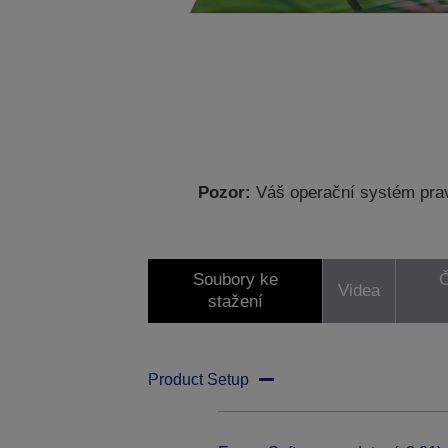
Pozor:
Váš operační systém prav
Soubory ke
Č
Videa
stažení
Product Setup