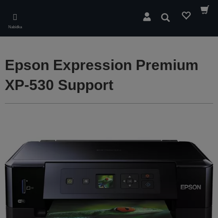
Skip
to
Hledat
main
Nabídka
content
Epson Expression Premium
XP-530 Support