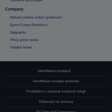
Udržitelné technologie
Company
Webová stránka vedení společnosti
Epson Europe Electronics
Digigraphie
Přímý potisk textilu
Globální řešení
Identifikace prodejců
Identifikace souladu produktu
Prohlášení o ochraně osobních údajů
Odstoupit od smlouvy
EU Data Act Compliance