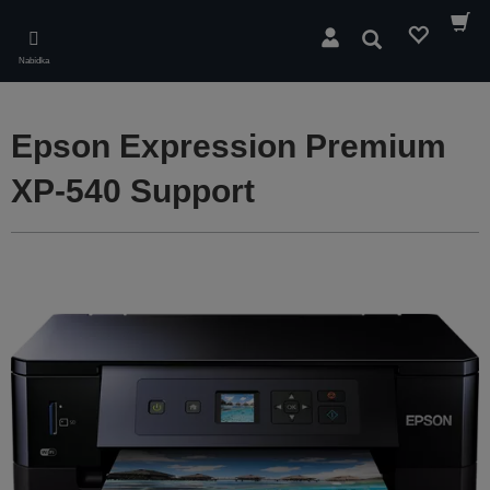
Skip
to
Hledat
main
Nabídka
content
Epson Expression Premium
XP-540 Support