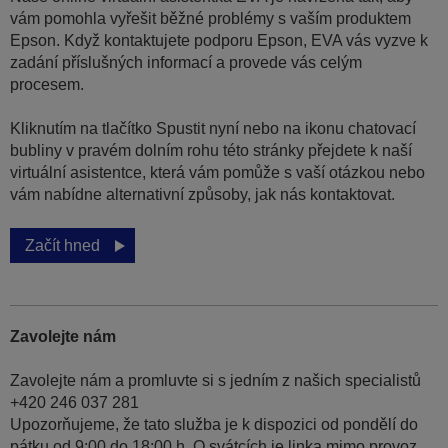
vám pomohla vyřešit běžné problémy s vaším produktem
Epson. Když kontaktujete podporu Epson, EVA vás vyzve k
zadání příslušných informací a provede vás celým
procesem.
Kliknutím na tlačítko Spustit nyní nebo na ikonu chatovací
bubliny v pravém dolním rohu této stránky přejdete k naší
virtuální asistentce, která vám pomůže s vaší otázkou nebo
vám nabídne alternativní způsoby, jak nás kontaktovat.
Začít hned
Zavolejte nám
Zavolejte nám a promluvte si s jedním z našich specialistů
+420 246 037 281
Upozorňujeme, že tato služba je k dispozici od pondělí do
pátku od 9:00 do 18:00 h. O svátcích je linka mimo provoz.