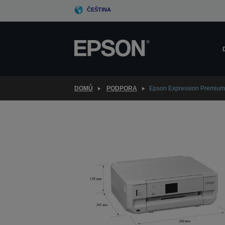
Skip
ČEŠTINA
to
main
content
DOMŮ
PODPORA
Epson Expression Premium