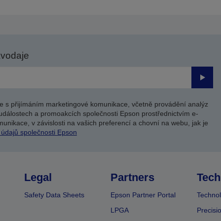
avodaje
Odesl
e s přijímáním marketingové komunikace, včetně provádění analýz
událostech a promoakcích společnosti Epson prostřednictvím e-
unikace, v závislosti na vašich preferencí a chovní na webu, jak je
 údajů společnosti Epson
Legal
Partners
Tech
Safety Data Sheets
Epson Partner Portal
Technol
LPGA
Precisi