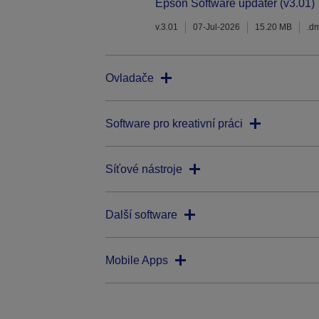
Epson Software updater (v3.01)
v.3.01
07-Jul-2026
15.20 MB
.d
Ovladače
Software pro kreativní práci
Síťové nástroje
Další software
Mobile Apps