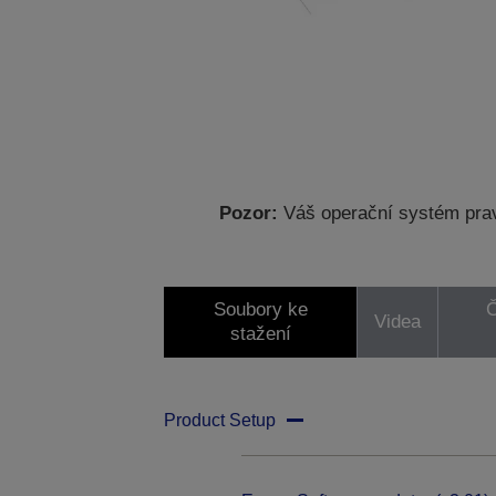
Pozor:
Váš operační systém prav
Soubory ke
Č
Videa
stažení
Product Setup