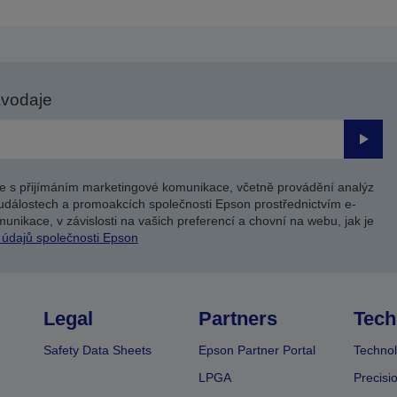
avodaje
Odesl
e s přijímáním marketingové komunikace, včetně provádění analýz
událostech a promoakcích společnosti Epson prostřednictvím e-
unikace, v závislosti na vašich preferencí a chovní na webu, jak je
 údajů společnosti Epson
Legal
Partners
Tech
Safety Data Sheets
Epson Partner Portal
Technol
LPGA
Precisi