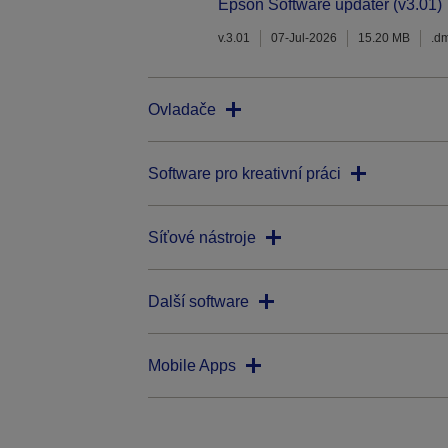
Epson Software updater (v3.01)
v.3.01
07-Jul-2026
15.20 MB
.d
Ovladače
Software pro kreativní práci
Síťové nástroje
Další software
Mobile Apps