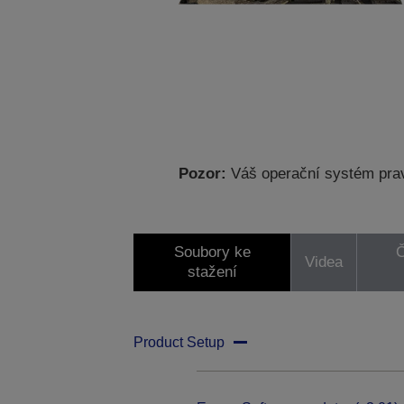
Pozor:
Váš operační systém prav
Soubory ke
Č
Videa
stažení
Product Setup