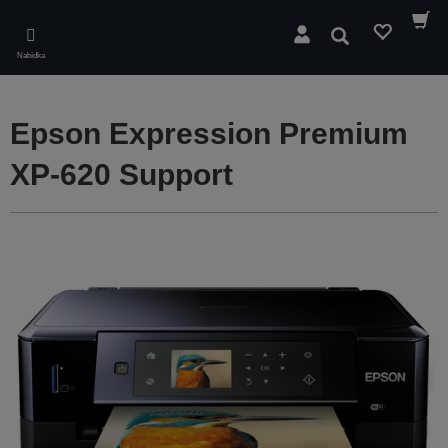
Skip
to
Hledat
main
Nabídka
content
Epson Expression Premium
XP-620 Support