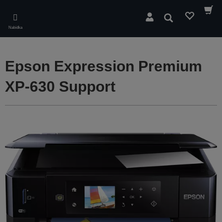
Skip
to
Hledat
main
Nabídka
content
Epson Expression Premium
XP-630 Support