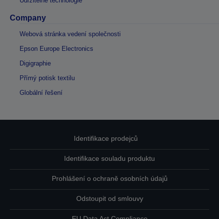
Udržitelné technologie
Company
Webová stránka vedení společnosti
Epson Europe Electronics
Digigraphie
Přímý potisk textilu
Globální řešení
Identifikace prodejců
Identifikace souladu produktu
Prohlášení o ochraně osobních údajů
Odstoupit od smlouvy
EU Data Act Compliance