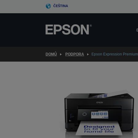
Skip
ČEŠTINA
to
main
content
DOMŮ
PODPORA
Epson Expression Premiu