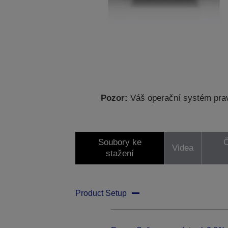
Pozor:
Váš operační systém prav
Soubory ke
Č
Videa
stažení
Product Setup