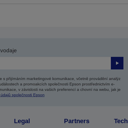
avodaje
Odesl
e s přijímáním marketingové komunikace, včetně provádění analýz
událostech a promoakcích společnosti Epson prostřednictvím e-
unikace, v závislosti na vašich preferencí a chovní na webu, jak je
 údajů společnosti Epson
Legal
Partners
Tech