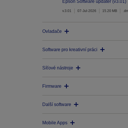
Epson Software updater (v3.01)
v.3.01
07-Jul-2026
15.20 MB
.d
Ovladače
Software pro kreativní práci
Síťové nástroje
Firmware
Další software
Mobile Apps