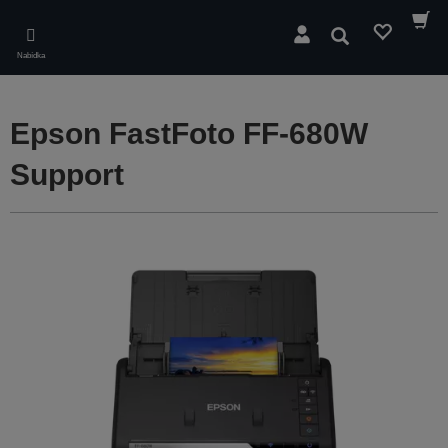
Skip
to
Hledat
main
Nabídka
content
Epson FastFoto FF-680W
Support