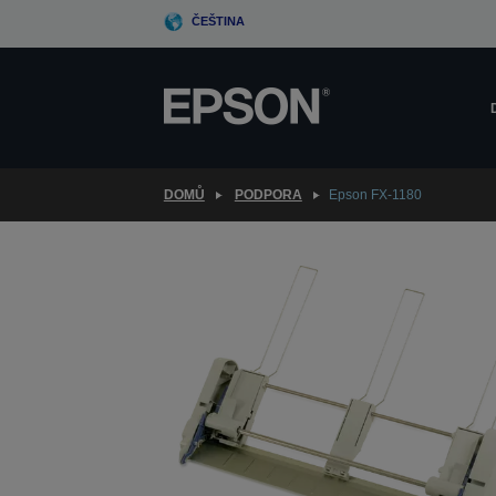
Skip
ČEŠTINA
to
main
content
DOMŮ
PODPORA
Epson FX-1180