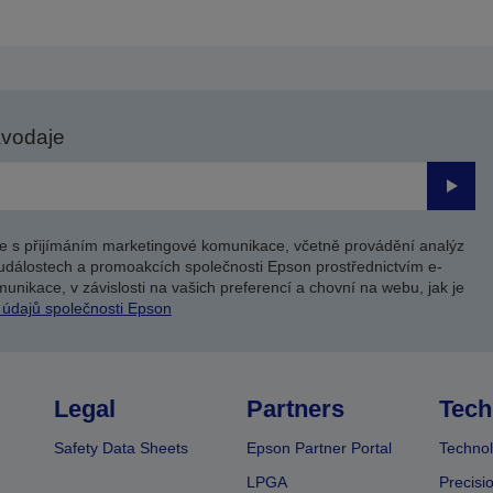
avodaje
Odesl
e s přijímáním marketingové komunikace, včetně provádění analýz
událostech a promoakcích společnosti Epson prostřednictvím e-
unikace, v závislosti na vašich preferencí a chovní na webu, jak je
 údajů společnosti Epson
Legal
Partners
Tech
Safety Data Sheets
Epson Partner Portal
Technol
LPGA
Precisi