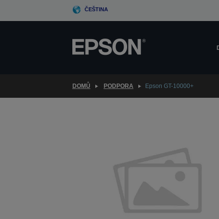
Skip
ČEŠTINA
to
main
content
DOMŮ
PODPORA
Epson GT-10000+