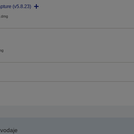
pture (v5.8.23)
.dmg
mg
avodaje