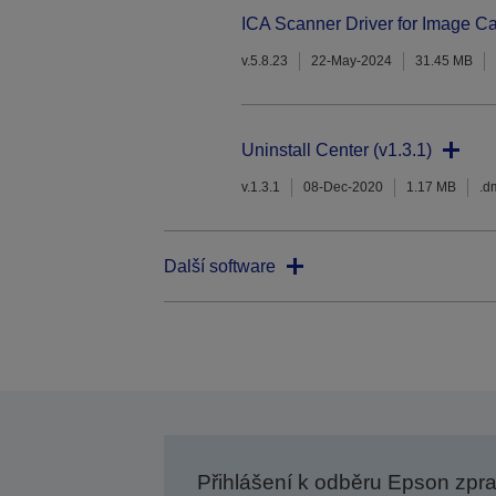
ICA Scanner Driver for Image Ca
v.5.8.23
22-May-2024
31.45 MB
Uninstall Center (v1.3.1)
v.1.3.1
08-Dec-2020
1.17 MB
.d
Další software
Přihlášení k odběru Epson zpr