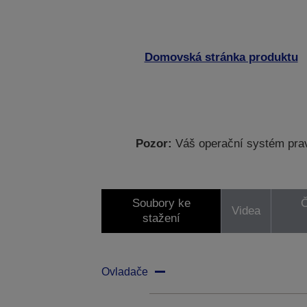
Domovská stránka produktu
Pozor:
Váš operační systém prav
Soubory ke
Č
Videa
stažení
Ovladače