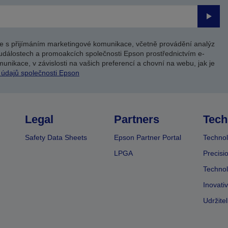
Odesl
e s přijímáním marketingové komunikace, včetně provádění analýz
událostech a promoakcích společnosti Epson prostřednictvím e-
unikace, v závislosti na vašich preferencí a chovní na webu, jak je
 údajů společnosti Epson
Legal
Partners
Tech
Safety Data Sheets
Epson Partner Portal
Technol
LPGA
Precisi
Technol
Inovati
Udržite