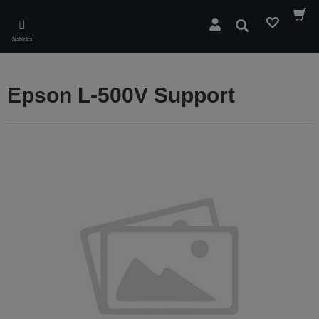
Skip
to
Hledat
main
Nabídka
content
Epson L-500V Support