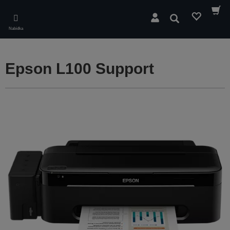
Skip
to
Hledat
main
Nabídka
content
Epson L100 Support