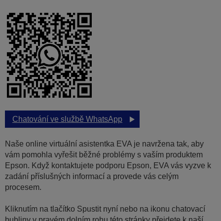
Chatování ve službě WhatsApp
Naše online virtuální asistentka EVA je navržena tak, aby
vám pomohla vyřešit běžné problémy s vaším produktem
Epson. Když kontaktujete podporu Epson, EVA vás vyzve k
zadání příslušných informací a provede vás celým
procesem.
Kliknutím na tlačítko Spustit nyní nebo na ikonu chatovací
bubliny v pravém dolním rohu této stránky přejdete k naší