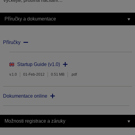
Vyčkejte, probíhá načítání…
Příručky a dokumentace
Příručky
Startup Guide (v1.0)
v.1.0
01-Feb-2012
0.51 MB
.pdf
Dokumentace online
Možnosti registrace a záruky