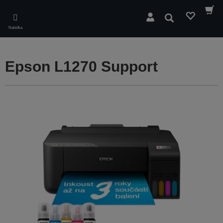
Skip
to
Hledat
main
Nabídka
content
Epson L1270 Support