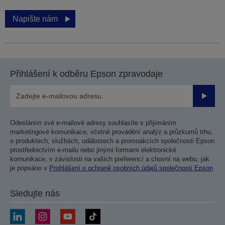
Napište nám
Přihlášení k odběru Epson zpravodaje
Odesla
Odesláním své e-mailové adresy souhlasíte s přijímáním
marketingové komunikace, včetně provádění analýz a průzkumů trhu,
o produktech, službách, událostech a promoakcích společnosti Epson
prostřednictvím e-mailu nebo jinými formami elektronické
komunikace, v závislosti na vašich preferencí a chovní na webu, jak
je popsáno v
Prohlášení o ochraně osobních údajů společnosti Epson
Sledujte nás