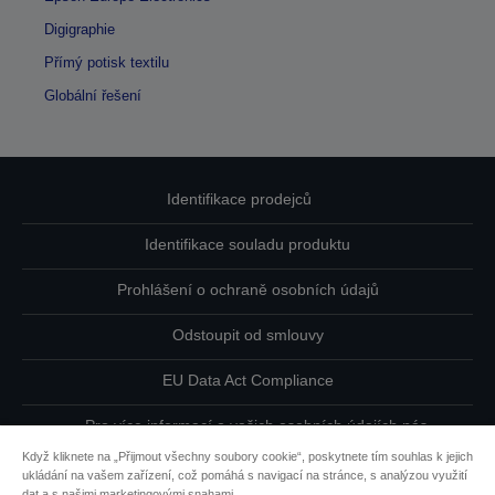
Digigraphie
Přímý potisk textilu
Globální řešení
Identifikace prodejců
Identifikace souladu produktu
Prohlášení o ochraně osobních údajů
Odstoupit od smlouvy
EU Data Act Compliance
Pro více informací o vašich osobních údajích nás
kontaktujte
Když kliknete na „Přijmout všechny soubory cookie“, poskytnete tím souhlas k jejich
ukládání na vašem zařízení, což pomáhá s navigací na stránce, s analýzou využití
Informace o souborech cookie
dat a s našimi marketingovými snahami.