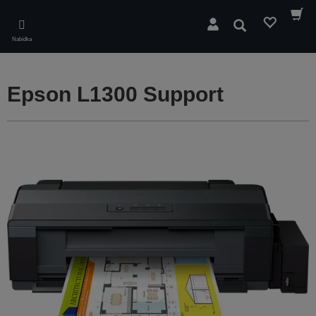
Skip
to
Hledat
main
Nabídka
content
Epson L1300 Support