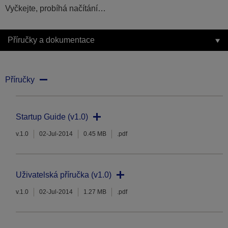
Vyčkejte, probíhá načítání…
Příručky a dokumentace
Příručky
Startup Guide (v1.0)
v.1.0
02-Jul-2014
0.45 MB
.pdf
Uživatelská příručka (v1.0)
v.1.0
02-Jul-2014
1.27 MB
.pdf