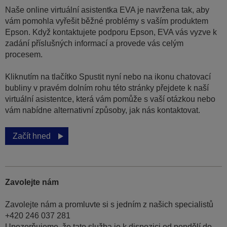
Naše online virtuální asistentka EVA je navržena tak, aby
vám pomohla vyřešit běžné problémy s vaším produktem
Epson. Když kontaktujete podporu Epson, EVA vás vyzve k
zadání příslušných informací a provede vás celým
procesem.
Kliknutím na tlačítko Spustit nyní nebo na ikonu chatovací
bubliny v pravém dolním rohu této stránky přejdete k naší
virtuální asistentce, která vám pomůže s vaší otázkou nebo
vám nabídne alternativní způsoby, jak nás kontaktovat.
Začít hned
Zavolejte nám
Zavolejte nám a promluvte si s jedním z našich specialistů
+420 246 037 281
Upozorňujeme, že tato služba je k dispozici od pondělí do