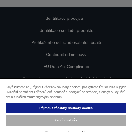
Identifikace prodejců
Identifikace souladu produktu
Prohlášení o ochraně osobních údajů
Odstoupit od smlouvy
EU Data Act Compliance
Pro více informací o vašich osobních údajích nás
kontaktujte
Když kliknete na „Přijmout všechny soubory cookie“, poskytnete tím souhlas k jejich
ukládání na vašem zařízení, což pomáhá s navigací na stránce, s analýzou využití
Informace o souborech cookie
dat a s našimi marketingovými snahami.
Přijmout všechny soubory cookie
Závazek usnadnění přístupu společnosti Epson
Zamítnout vše
Copyright © 2026 Seiko Epson