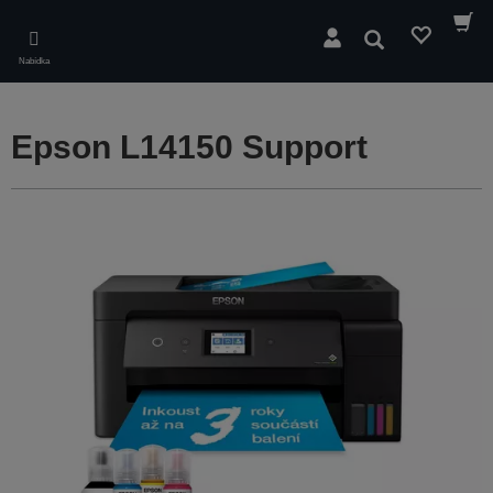
Skip
to
Hledat
main
Nabídka
content
Epson L14150 Support