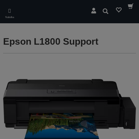
Skip
to
Hledat
main
Nabídka
content
Epson L1800 Support