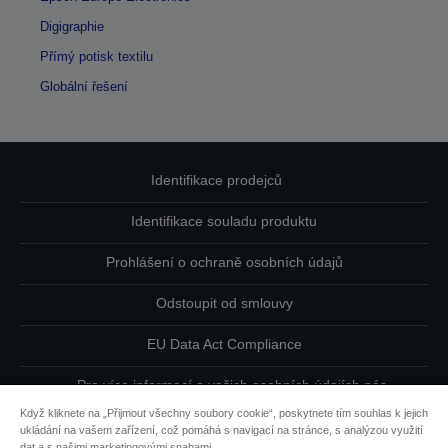
Digigraphie
Přímý potisk textilu
Globální řešení
Identifikace prodejců
Identifikace souladu produktu
Prohlášení o ochraně osobních údajů
Odstoupit od smlouvy
EU Data Act Compliance
Pro více informací o vašich osobních údajích nás
kontaktujte
Když kliknete na „Přijmout všechny soubory cookie“, poskytnete tím souhlas k jejich
ukládání na vašem zařízení, což pomáhá s navigací na stránce, s analýzou využití
Informace o souborech cookie
dat a s našimi marketingovými snahami.