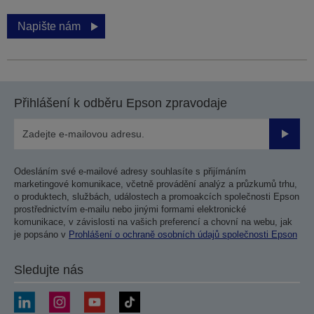
Napište nám
Přihlášení k odběru Epson zpravodaje
Odesla
Odesláním své e-mailové adresy souhlasíte s přijímáním
marketingové komunikace, včetně provádění analýz a průzkumů trhu,
o produktech, službách, událostech a promoakcích společnosti Epson
prostřednictvím e-mailu nebo jinými formami elektronické
komunikace, v závislosti na vašich preferencí a chovní na webu, jak
je popsáno v
Prohlášení o ochraně osobních údajů společnosti Epson
Sledujte nás