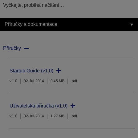
Vyčkejte, probíhá načítání…
Příručky a dokumentace
Příručky
Startup Guide (v1.0)
v.1.0
02-Jul-2014
0.45 MB
.pdf
Uživatelská příručka (v1.0)
v.1.0
02-Jul-2014
1.27 MB
.pdf