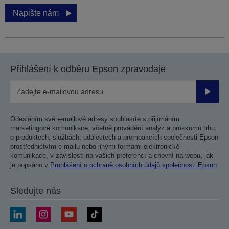
Napište nám
Přihlášení k odběru Epson zpravodaje
Odesla
Odesláním své e-mailové adresy souhlasíte s přijímáním
marketingové komunikace, včetně provádění analýz a průzkumů trhu,
o produktech, službách, událostech a promoakcích společnosti Epson
prostřednictvím e-mailu nebo jinými formami elektronické
komunikace, v závislosti na vašich preferencí a chovní na webu, jak
je popsáno v
Prohlášení o ochraně osobních údajů společnosti Epson
Sledujte nás