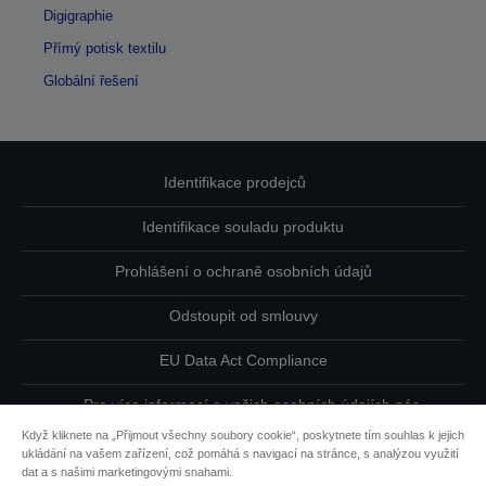
Digigraphie
Přímý potisk textilu
Globální řešení
Identifikace prodejců
Identifikace souladu produktu
Prohlášení o ochraně osobních údajů
Odstoupit od smlouvy
EU Data Act Compliance
Pro více informací o vašich osobních údajích nás
kontaktujte
Když kliknete na „Přijmout všechny soubory cookie“, poskytnete tím souhlas k jejich
ukládání na vašem zařízení, což pomáhá s navigací na stránce, s analýzou využití
Informace o souborech cookie
dat a s našimi marketingovými snahami.