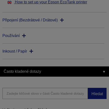
How to set up your Epson EcoTank printer
Připojení (Bezdrátové / Drátové)
Používání
Inkoust / Papír
Často kladené dotazy
Hledat