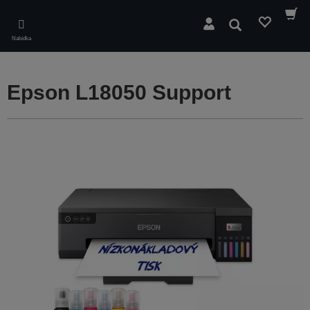
Skip
to
Hledat
main
Nabídka
content
Epson L18050 Support