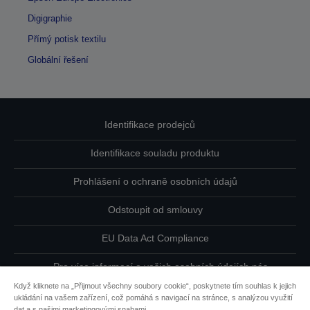
Digigraphie
Přímý potisk textilu
Globální řešení
Identifikace prodejců
Identifikace souladu produktu
Prohlášení o ochraně osobních údajů
Odstoupit od smlouvy
EU Data Act Compliance
Pro více informací o vašich osobních údajích nás
kontaktujte
Když kliknete na „Přijmout všechny soubory cookie“, poskytnete tím souhlas k jejich
ukládání na vašem zařízení, což pomáhá s navigací na stránce, s analýzou využití
Informace o souborech cookie
dat a s našimi marketingovými snahami.