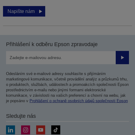
Napište nám
Přihlášení k odběru Epson zpravodaje
Odesla
Odesláním své e-mailové adresy souhlasíte s přijímáním
marketingové komunikace, včetně provádění analýz a průzkumů trhu,
o produktech, službách, událostech a promoakcích společnosti Epson
prostřednictvím e-mailu nebo jinými formami elektronické
komunikace, v závislosti na vašich preferencí a chovní na webu, jak
je popsáno v
Prohlášení o ochraně osobních údajů společnosti Epson
Sledujte nás