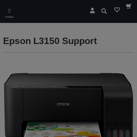
Skip
to
Hledat
main
Nabídka
content
Epson L3150 Support