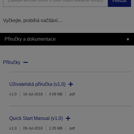
Hledat
Vyčkejte, probíhá načítání…
Příručky a dokumentace
Příručky
Uživatelská příručka (v1.0)
v.1.0
16-Jul-2018
4.09 MB
.pdf
Quick Start Manual (v1.0)
v.1.0
09-Jul-2018
1.35 MB
.pdf