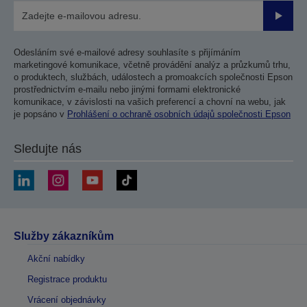
Odesla
Odesláním své e-mailové adresy souhlasíte s přijímáním
marketingové komunikace, včetně provádění analýz a průzkumů trhu,
o produktech, službách, událostech a promoakcích společnosti Epson
prostřednictvím e-mailu nebo jinými formami elektronické
komunikace, v závislosti na vašich preferencí a chovní na webu, jak
je popsáno v
Prohlášení o ochraně osobních údajů společnosti Epson
Sledujte nás
Služby zákazníkům
Akční nabídky
Registrace produktu
Vrácení objednávky