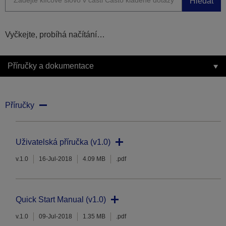
Hledat
Vyčkejte, probíhá načítání…
Příručky a dokumentace
Příručky
Uživatelská příručka (v1.0)
v.1.0
16-Jul-2018
4.09 MB
.pdf
Quick Start Manual (v1.0)
v.1.0
09-Jul-2018
1.35 MB
.pdf