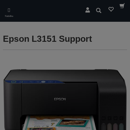
Skip
to
Hledat
main
Nabídka
content
Epson L3151 Support