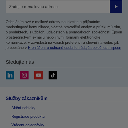
Odesla
Odesláním své e-mailové adresy souhlasíte s přijímáním
marketingové komunikace, včetně provádění analýz a průzkumů trhu,
o produktech, službách, událostech a promoakcích společnosti Epson
prostřednictvím e-mailu nebo jinými formami elektronické
komunikace, v závislosti na vašich preferencí a chovní na webu, jak
je popsáno v
Prohlášení o ochraně osobních údajů společnosti Epson
Sledujte nás
Služby zákazníkům
Akční nabídky
Registrace produktu
Vrácení objednávky