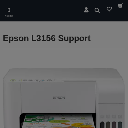
Skip
to
Hledat
main
Nabídka
content
Epson L3156 Support