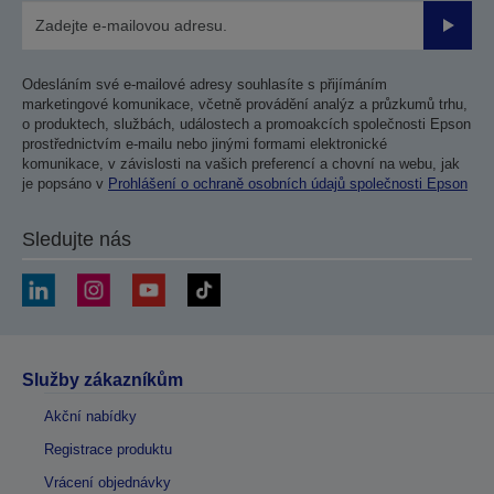
Odesla
Odesláním své e-mailové adresy souhlasíte s přijímáním
marketingové komunikace, včetně provádění analýz a průzkumů trhu,
o produktech, službách, událostech a promoakcích společnosti Epson
prostřednictvím e-mailu nebo jinými formami elektronické
komunikace, v závislosti na vašich preferencí a chovní na webu, jak
je popsáno v
Prohlášení o ochraně osobních údajů společnosti Epson
Sledujte nás
Služby zákazníkům
Akční nabídky
Registrace produktu
Vrácení objednávky