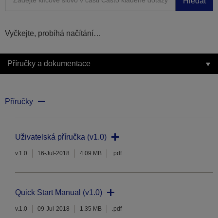
Hledat
Vyčkejte, probíhá načítání…
Příručky a dokumentace
Příručky
Uživatelská příručka (v1.0)
v.1.0
16-Jul-2018
4.09 MB
.pdf
Quick Start Manual (v1.0)
v.1.0
09-Jul-2018
1.35 MB
.pdf