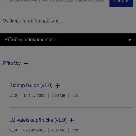
Hledat
Vyčkejte, probíhá načítání…
Příručky a dokumentace
Příručky
Startup Guide (v1.0)
v.1.0
19-Nov-2021
0.69 MB
.pdf
Uživatelská příručka (v1.0)
v.1.0
02-Sep-2021
2.85 MB
.pdf