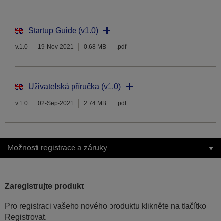
Startup Guide (v1.0)
v.1.0
19-Nov-2021
0.68 MB
.pdf
Uživatelská příručka (v1.0)
v.1.0
02-Sep-2021
2.74 MB
.pdf
Možnosti registrace a záruky
Zaregistrujte produkt
Pro registraci vašeho nového produktu klikněte na tlačítko
Registrovat.