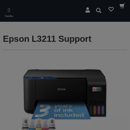
Skip
to
Hledat
main
Nabídka
content
Epson L3211 Support