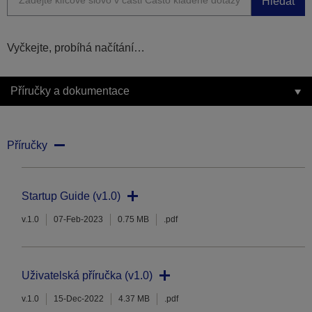
Hledat
Vyčkejte, probíhá načítání…
Příručky a dokumentace
Příručky
Startup Guide (v1.0)
v.1.0
07-Feb-2023
0.75 MB
.pdf
Uživatelská příručka (v1.0)
v.1.0
15-Dec-2022
4.37 MB
.pdf