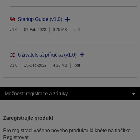
Startup Guide (v1.0)
v.1.0
07-Feb-2023
0.75 MB
.pdf
Uživatelská příručka (v1.0)
v.1.0
15-Dec-2022
4.26 MB
.pdf
Možnosti registrace a záruky
Zaregistrujte produkt
Pro registraci vašeho nového produktu klikněte na tlačítko
Registrovat.