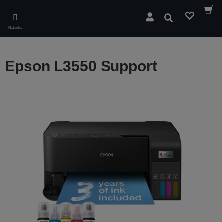
Skip
to
Hledat
main
Nabídka
content
Epson L3550 Support