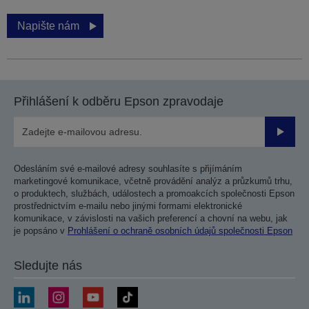
Napište nám
Přihlášení k odběru Epson zpravodaje
Odesla
Odesláním své e-mailové adresy souhlasíte s přijímáním
marketingové komunikace, včetně provádění analýz a průzkumů trhu,
o produktech, službách, událostech a promoakcích společnosti Epson
prostřednictvím e-mailu nebo jinými formami elektronické
komunikace, v závislosti na vašich preferencí a chovní na webu, jak
je popsáno v
Prohlášení o ochraně osobních údajů společnosti Epson
Sledujte nás