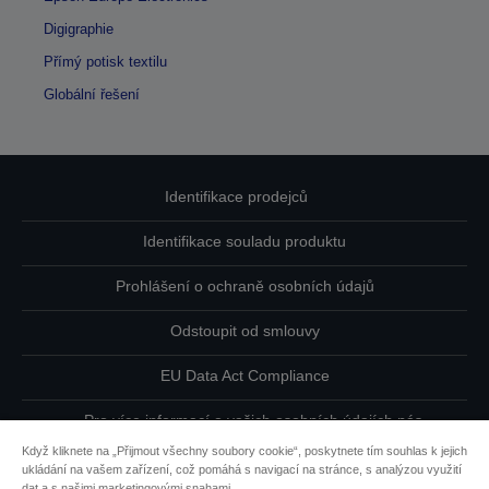
Digigraphie
Přímý potisk textilu
Globální řešení
Identifikace prodejců
Identifikace souladu produktu
Prohlášení o ochraně osobních údajů
Odstoupit od smlouvy
EU Data Act Compliance
Pro více informací o vašich osobních údajích nás
kontaktujte
Když kliknete na „Přijmout všechny soubory cookie“, poskytnete tím souhlas k jejich
ukládání na vašem zařízení, což pomáhá s navigací na stránce, s analýzou využití
Informace o souborech cookie
dat a s našimi marketingovými snahami.