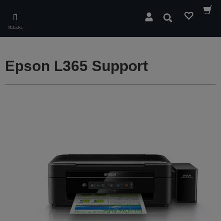
Skip
to
Hledat
main
Nabídka
content
Epson L365 Support