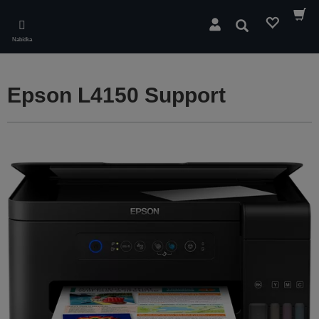
Skip
to
Hledat
main
Nabídka
content
Epson L4150 Support