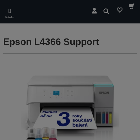
Skip
to
Hledat
main
Nabídka
content
Epson L4366 Support