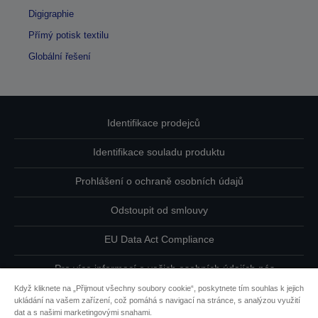
Digigraphie
Přímý potisk textilu
Globální řešení
Identifikace prodejců
Identifikace souladu produktu
Prohlášení o ochraně osobních údajů
Odstoupit od smlouvy
EU Data Act Compliance
Pro více informací o vašich osobních údajích nás
kontaktujte
Když kliknete na „Přijmout všechny soubory cookie“, poskytnete tím souhlas k jejich
ukládání na vašem zařízení, což pomáhá s navigací na stránce, s analýzou využití
Informace o souborech cookie
dat a s našimi marketingovými snahami.