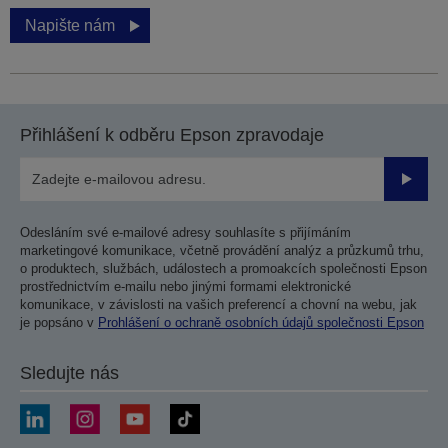
Napište nám
Přihlášení k odběru Epson zpravodaje
Odesla
Odesláním své e-mailové adresy souhlasíte s přijímáním
marketingové komunikace, včetně provádění analýz a průzkumů trhu,
o produktech, službách, událostech a promoakcích společnosti Epson
prostřednictvím e-mailu nebo jinými formami elektronické
komunikace, v závislosti na vašich preferencí a chovní na webu, jak
je popsáno v
Prohlášení o ochraně osobních údajů společnosti Epson
Sledujte nás