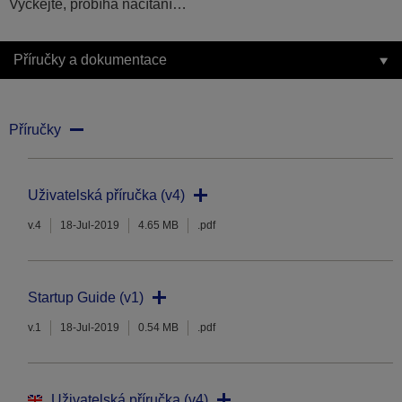
Vyčkejte, probíhá načítání…
Příručky a dokumentace
Příručky
Uživatelská příručka (v4)
v.4
18-Jul-2019
4.65 MB
.pdf
Startup Guide (v1)
v.1
18-Jul-2019
0.54 MB
.pdf
Uživatelská příručka (v4)