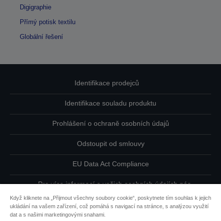
Digigraphie
Přímý potisk textilu
Globální řešení
Identifikace prodejců
Identifikace souladu produktu
Prohlášení o ochraně osobních údajů
Odstoupit od smlouvy
EU Data Act Compliance
Pro více informací o vašich osobních údajích nás
kontaktujte
Když kliknete na „Přijmout všechny soubory cookie“, poskytnete tím souhlas k jejich
ukládání na vašem zařízení, což pomáhá s navigací na stránce, s analýzou využití
Informace o souborech cookie
dat a s našimi marketingovými snahami.