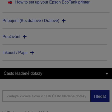
How to set up your Epson EcoTank printer
Připojení (Bezdrátové / Drátové)
Používání
Inkoust / Papír
Často kladené dotazy
Hledat