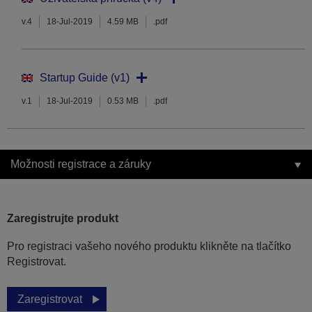
v.4
18-Jul-2019
4.59 MB
.pdf
Startup Guide (v1)
v.1
18-Jul-2019
0.53 MB
.pdf
Možnosti registrace a záruky
Zaregistrujte produkt
Pro registraci vašeho nového produktu klikněte na tlačítko
Registrovat.
Zaregistrovat