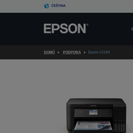
Skip
ČEŠTINA
to
main
content
DOMŮ
PODPORA
Epson L6160