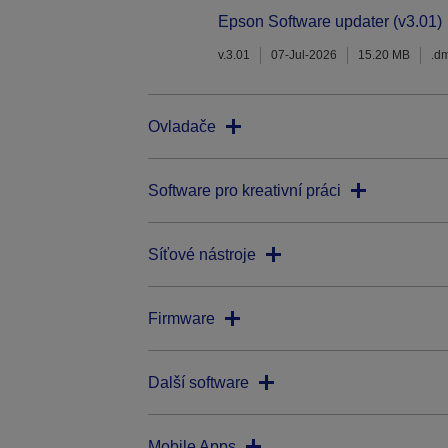
Epson Software updater (v3.01)
v.3.01
07-Jul-2026
15.20 MB
.d
Ovladače
Software pro kreativní práci
Síťové nástroje
Firmware
Další software
Mobile Apps