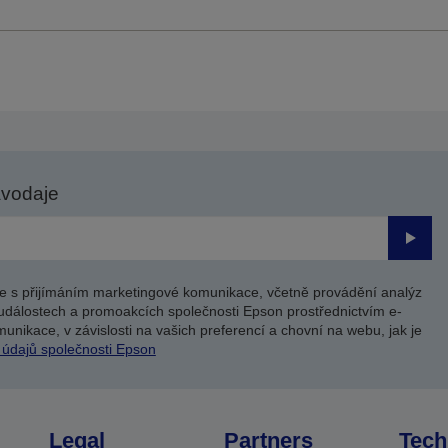
avodaje
Odesl
e s přijímáním marketingové komunikace, včetně provádění analýz
událostech a promoakcích společnosti Epson prostřednictvím e-
unikace, v závislosti na vašich preferencí a chovní na webu, jak je
 údajů společnosti Epson
Legal
Partners
Tech