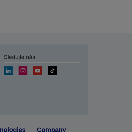
Sledujte nás
at
nologies
Company