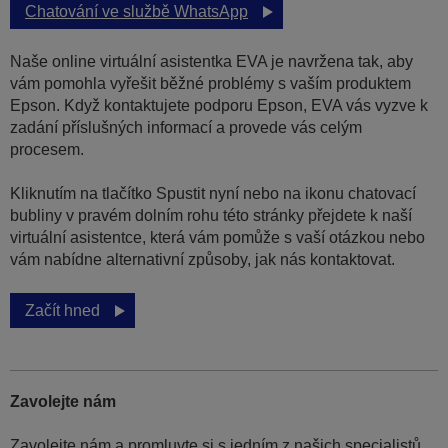
Chatování ve službě WhatsApp
Naše online virtuální asistentka EVA je navržena tak, aby
vám pomohla vyřešit běžné problémy s vaším produktem
Epson. Když kontaktujete podporu Epson, EVA vás vyzve k
zadání příslušných informací a provede vás celým
procesem.
Kliknutím na tlačítko Spustit nyní nebo na ikonu chatovací
bubliny v pravém dolním rohu této stránky přejdete k naší
virtuální asistentce, která vám pomůže s vaší otázkou nebo
vám nabídne alternativní způsoby, jak nás kontaktovat.
Začít hned
Zavolejte nám
Zavolejte nám a promluvte si s jedním z našich specialistů