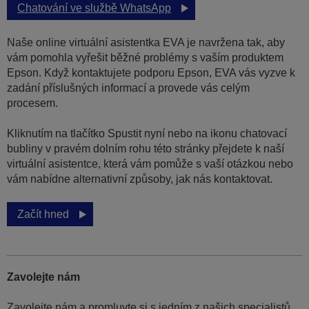
Chatování ve službě WhatsApp
Naše online virtuální asistentka EVA je navržena tak, aby
vám pomohla vyřešit běžné problémy s vaším produktem
Epson. Když kontaktujete podporu Epson, EVA vás vyzve k
zadání příslušných informací a provede vás celým
procesem.
Kliknutím na tlačítko Spustit nyní nebo na ikonu chatovací
bubliny v pravém dolním rohu této stránky přejdete k naší
virtuální asistentce, která vám pomůže s vaší otázkou nebo
vám nabídne alternativní způsoby, jak nás kontaktovat.
Začít hned
Zavolejte nám
Zavolejte nám a promluvte si s jedním z našich specialistů