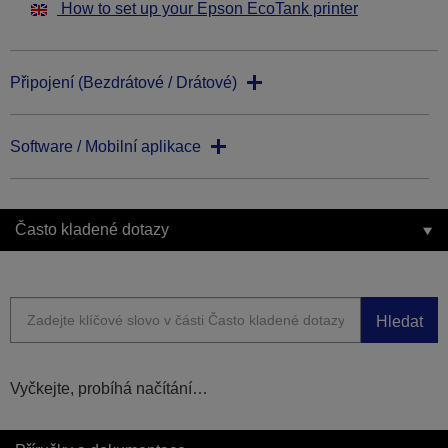
How to set up your Epson EcoTank printer
Připojení (Bezdrátové / Drátové)
Software / Mobilní aplikace
Často kladené dotazy
Hledat
Vyčkejte, probíhá načítání…