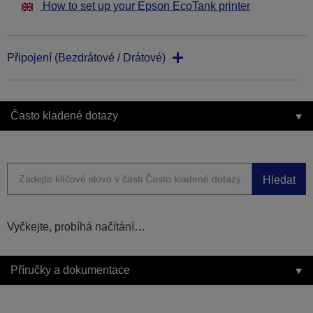
How to set up your Epson EcoTank printer
Připojení (Bezdrátové / Drátové)
Často kladené dotazy
Hledat
Vyčkejte, probíhá načítání…
Příručky a dokumentace