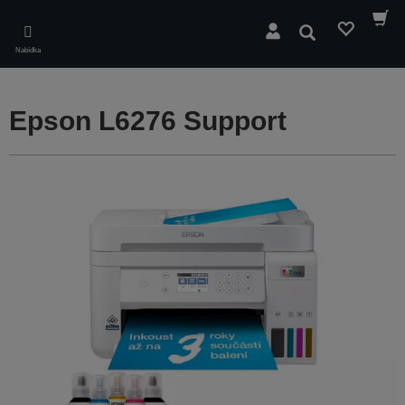
Skip
to
Hledat
main
Nabídka
content
Epson L6276 Support