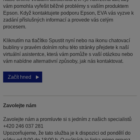
vám pomohla vyřešit běžné problémy s vaším produktem
Epson. Když kontaktujete podporu Epson, EVA vás vyzve k
zadání příslušných informací a provede vás celým
procesem.
Kliknutím na tlačítko Spustit nyní nebo na ikonu chatovací
bubliny v pravém dolním rohu této stránky přejdete k naší
virtuální asistentce, která vám pomůže s vaší otázkou nebo
vám nabídne alternativní způsoby, jak nás kontaktovat.
Začít hned
Zavolejte nám
Zavolejte nám a promluvte si s jedním z našich specialistů
+420 246 037 281
Upozorňujeme, že tato služba je k dispozici od pondělí do
pátku od 9:00 do 18:00 h. O svátcích je linka mimo provoz.