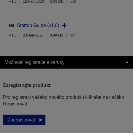
v.1.0
12-Feb-2020
8.09 MB
.pdf
Startup Guide (v1.0)
v.1.0
23-Jan-2020
0.99 MB
.pdf
Možnosti registrace a záruky
Zaregistrujte produkt
Pro registraci vašeho nového produktu klikněte na tlačítko
Registrovat.
Zaregistrovat