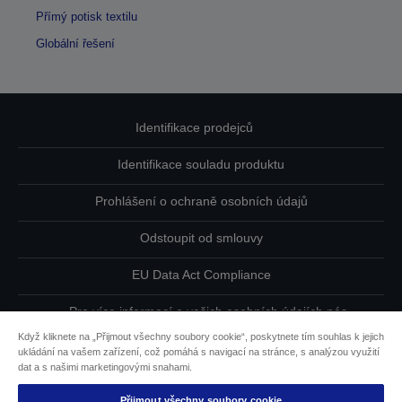
Přímý potisk textilu
Globální řešení
Identifikace prodejců
Identifikace souladu produktu
Prohlášení o ochraně osobních údajů
Odstoupit od smlouvy
EU Data Act Compliance
Pro více informací o vašich osobních údajích nás
kontaktujte
Když kliknete na „Přijmout všechny soubory cookie“, poskytnete tím souhlas k jejich
ukládání na vašem zařízení, což pomáhá s navigací na stránce, s analýzou využití
Informace o souborech cookie
dat a s našimi marketingovými snahami.
Přijmout všechny soubory cookie