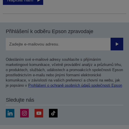
Přihlášení k odběru Epson zpravodaje
Odesla
Odesláním své e-mailové adresy souhlasíte s přijímáním
marketingové komunikace, včetně provádění analýz a průzkumů trhu,
o produktech, službách, událostech a promoakcích společnosti Epson
prostřednictvím e-mailu nebo jinými formami elektronické
komunikace, v závislosti na vašich preferencí a chovní na webu, jak
je popsáno v
Prohlášení o ochraně osobních údajů společnosti Epson
Sledujte nás