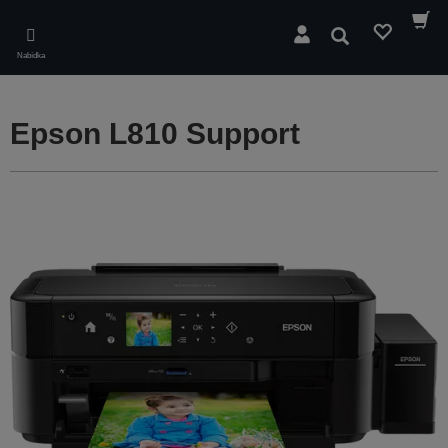
Skip
to
Hledat
main
Nabídka
content
Epson L810 Support