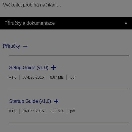
Vyčkejte, probíhá načítání…
Příručky a dokumentace
Příručky
Setup Guide (v1.0)
v.1.0
07-Dec-2015
0.67 MB
.pdf
Startup Guide (v1.0)
v.1.0
04-Dec-2015
1.11 MB
.pdf