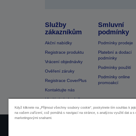
Služby
Smluvní
zákazníkům
podmínky
Akční nabídky
Podmínky prodeje
Registrace produktu
Platební a dodací
podmínky
Vrácení objednávky
Podmínky použití
Ověření záruky
Podmínky online
Registrace CoverPlus
promoakcí
Kontaktujte nás
Hledání obchodníka
Když kliknete na „Přijmout všechny soubory cookie“, poskytnete tím souhlas k jeji
na vašem zařízení, což pomáhá s navigací na stránce, s analýzou využití dat a s 
marketingovými snahami.
Identifikace prodejců
Identifikace sou
Pro více informací o vašich osobních ú