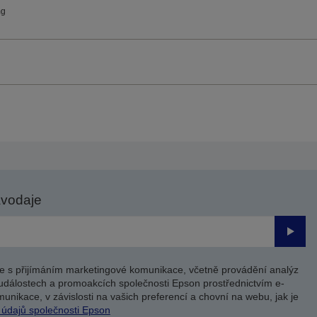
mg
avodaje
Odesl
e s přijímáním marketingové komunikace, včetně provádění analýz
událostech a promoakcích společnosti Epson prostřednictvím e-
unikace, v závislosti na vašich preferencí a chovní na webu, jak je
 údajů společnosti Epson