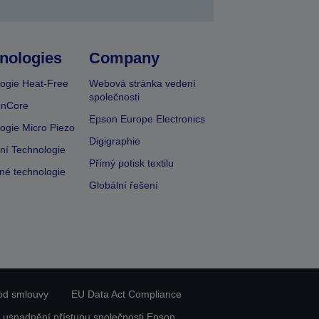
nologies
Company
ogie Heat-Free
Webová stránka vedení
společnosti
onCore
Epson Europe Electronics
ogie Micro Piezo
Digigraphie
vní Technologie
Přímý potisk textilu
lné technologie
Globální řešení
od smlouvy
EU Data Act Compliance
 usnadnění přístupu společnosti Epson