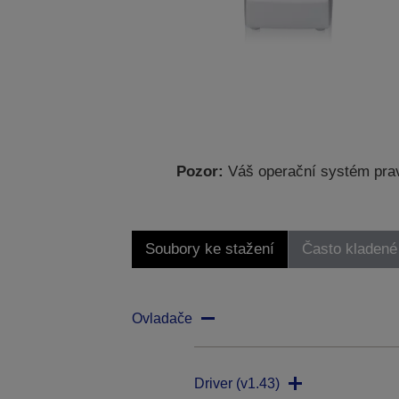
Pozor:
Váš operační systém prav
Soubory ke stažení
Často kladené
Ovladače
Driver (v1.43)