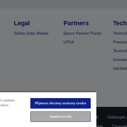
Legal
Partners
Tech
Safety Data Sheets
Epson Partner Portal
Technol
LPGA
Precisi
Technol
Inovati
Udržite
ch ukládání
Přijmout všechny soubory cookie
našimi
Zamítnout vše
ladu produktu
Prohlášení o ochraně osobních údajů
Odstoupit 
dajích nás kontaktujte
Informace o souborech cookie
Závazek