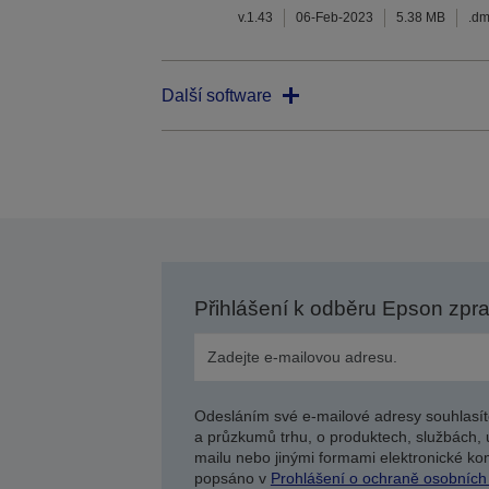
v.1.43
06-Feb-2023
5.38 MB
.d
Další software
Přihlášení k odběru Epson zpr
Odesláním své e-mailové adresy souhlasít
a průzkumů trhu, o produktech, službách, 
mailu nebo jinými formami elektronické kom
popsáno v
Prohlášení o ochraně osobních