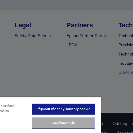
Legal
Partners
Tech
Safety Data Sheets
Epson Partner Portal
Technol
LPGA
Precisi
Technol
Inovati
Udržite
ch ukládání
Přijmout všechny soubory cookie
našimi
Zamítnout vše
ladu produktu
Prohlášení o ochraně osobních údajů
Odstoupit 