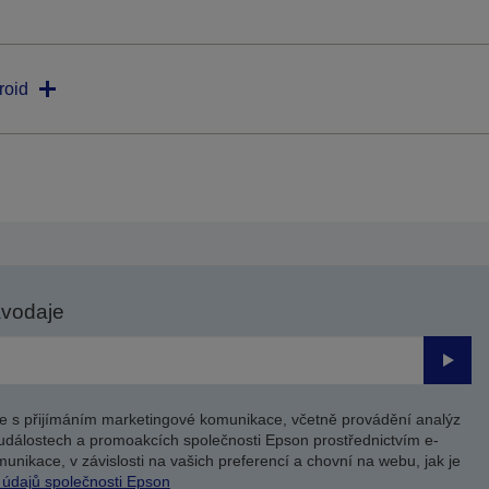
roid
avodaje
Odesl
e s přijímáním marketingové komunikace, včetně provádění analýz
událostech a promoakcích společnosti Epson prostřednictvím e-
unikace, v závislosti na vašich preferencí a chovní na webu, jak je
 údajů společnosti Epson