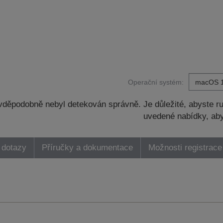
Operační systém:
děpodobně nebyl detekován správně. Je důležité, abyste ru
uvedené nabídky, aby
 dotazy
Příručky a dokumentace
Možnosti registrace