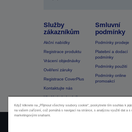
Služby
Smluvní
zákazníkům
podmínky
Akční nabídky
Podmínky prodeje
Registrace produktu
Platební a dodací
podmínky
Vrácení objednávky
Podmínky použití
Ověření záruky
Podmínky online
Registrace CoverPlus
promoakcí
Kontaktujte nás
Hledání obchodníka
Když kliknete na „Přijmout všechny soubory cookie“, poskytnete tím souhlas k jeji
na vašem zařízení, což pomáhá s navigací na stránce, s analýzou využití dat a s 
marketingovými snahami.
Identifikace prodejců
Identifikace sou