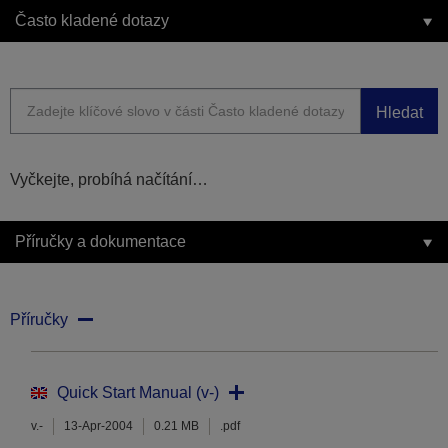
Často kladené dotazy
Hledat
Vyčkejte, probíhá načítání…
Příručky a dokumentace
Příručky
Quick Start Manual (v-)
v.-
13-Apr-2004
0.21 MB
.pdf