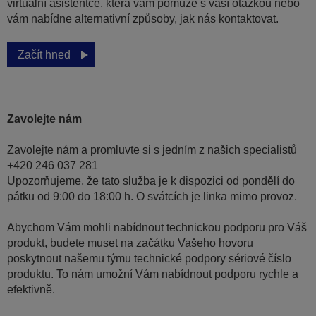
virtuální asistentce, která vám pomůže s vaší otázkou nebo
vám nabídne alternativní způsoby, jak nás kontaktovat.
Začít hned
Zavolejte nám
Zavolejte nám a promluvte si s jedním z našich specialistů
+420 246 037 281
Upozorňujeme, že tato služba je k dispozici od pondělí do
pátku od 9:00 do 18:00 h. O svátcích je linka mimo provoz.
Abychom Vám mohli nabídnout technickou podporu pro Váš
produkt, budete muset na začátku Vašeho hovoru
poskytnout našemu týmu technické podpory sériové číslo
produktu. To nám umožní Vám nabídnout podporu rychle a
efektivně.