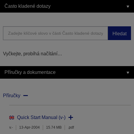
Často kladené dotazy
Hledat
Vyčkejte, probíhá načítání…
Příručky a dokumentace
Příručky
Quick Start Manual (v-)
v.-
13-Apr-2004
15.74 MB
.pdf