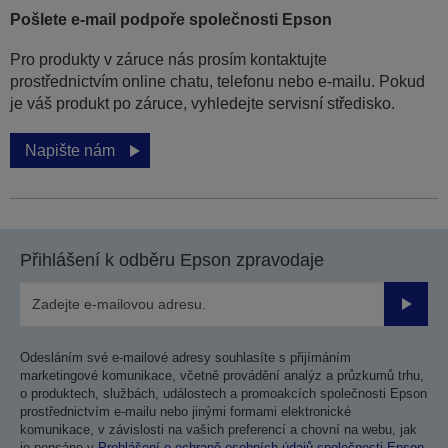
Pošlete e-mail podpoře společnosti Epson
Pro produkty v záruce nás prosím kontaktujte
prostřednictvím online chatu, telefonu nebo e-mailu. Pokud
je váš produkt po záruce, vyhledejte servisní středisko.
Napište nám
Přihlášení k odběru Epson zpravodaje
Odesla
Odesláním své e-mailové adresy souhlasíte s přijímáním
marketingové komunikace, včetně provádění analýz a průzkumů trhu,
o produktech, službách, událostech a promoakcích společnosti Epson
prostřednictvím e-mailu nebo jinými formami elektronické
komunikace, v závislosti na vašich preferencí a chovní na webu, jak
je popsáno v
Prohlášení o ochraně osobních údajů společnosti Epson