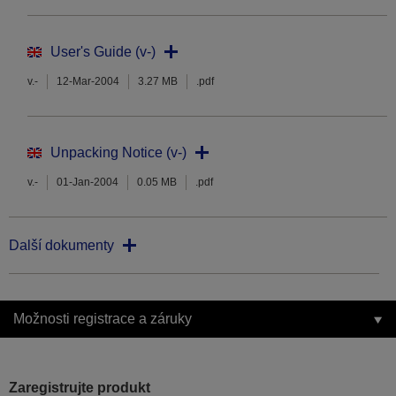
User's Guide (v-)
v.-
12-Mar-2004
3.27 MB
.pdf
Unpacking Notice (v-)
v.-
01-Jan-2004
0.05 MB
.pdf
Další dokumenty
Možnosti registrace a záruky
Zaregistrujte produkt