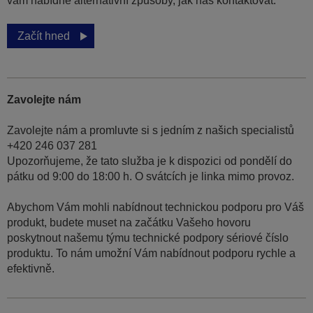
vám nabídne alternativní způsoby, jak nás kontaktovat.
Začít hned
Zavolejte nám
Zavolejte nám a promluvte si s jedním z našich specialistů
+420 246 037 281
Upozorňujeme, že tato služba je k dispozici od pondělí do
pátku od 9:00 do 18:00 h. O svátcích je linka mimo provoz.
Abychom Vám mohli nabídnout technickou podporu pro Váš
produkt, budete muset na začátku Vašeho hovoru
poskytnout našemu týmu technické podpory sériové číslo
produktu. To nám umožní Vám nabídnout podporu rychle a
efektivně.