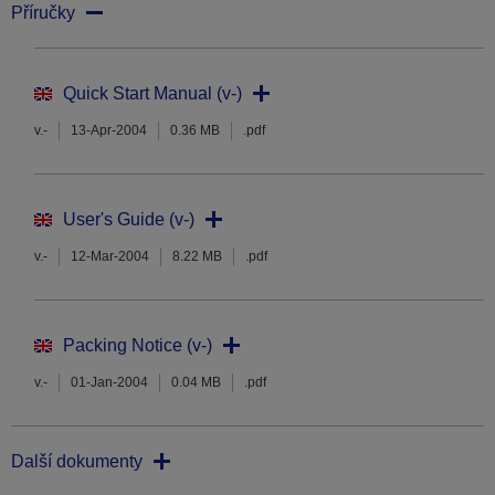
Příručky
Quick Start Manual (v-)
v.-
13-Apr-2004
0.36 MB
.pdf
User's Guide (v-)
v.-
12-Mar-2004
8.22 MB
.pdf
Packing Notice (v-)
v.-
01-Jan-2004
0.04 MB
.pdf
Další dokumenty