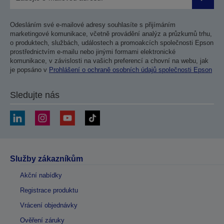
Odesla
Odesláním své e-mailové adresy souhlasíte s přijímáním
marketingové komunikace, včetně provádění analýz a průzkumů trhu,
o produktech, službách, událostech a promoakcích společnosti Epson
prostřednictvím e-mailu nebo jinými formami elektronické
komunikace, v závislosti na vašich preferencí a chovní na webu, jak
je popsáno v
Prohlášení o ochraně osobních údajů společnosti Epson
Sledujte nás
Služby zákazníkům
Akční nabídky
Registrace produktu
Vrácení objednávky
Ověření záruky